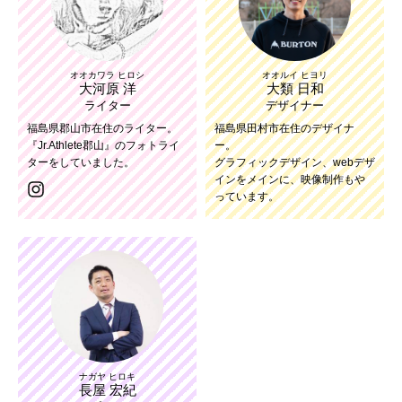
オオカワラ ヒロシ
オオルイ ヒヨリ
大河原 洋
大類 日和
ライター
デザイナー
福島県郡山市在住のライター。
福島県田村市在住のデザイナ
『Jr.Athlete郡山』のフォトライ
ー。
ターをしていました。
グラフィックデザイン、webデザ
インをメインに、映像制作もや
っています。
ナガヤ ヒロキ
長屋 宏紀