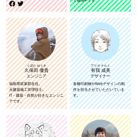
て勉強中です。
くぼた ゆうき
アリガ ナルミ
久保田 優貴
有我 成美
エンジニア
デザイナー
福島県双葉郡在住。
各種印刷物やWebデザインの制
元建築施工管理技士。
作を担当させていただいていま
IT・建築・自然が好きなエンジニ
す。
アです。