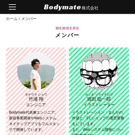
Bodymate
株式会社
ホーム
›
メンバー
メンバー
タケウラ ショウ
ホッタ ソウイチロウ
竹浦 翔
堀田 聡一郎
エンジニア
イラストレーター
Bodymate代表兼エンジニア。
イラストレーション・まんがの
新規事業開発やWebシステム、
作成と、ECショップの運営業務
ネイティブアプリをフルスタッ
をしています。
クで開発しています。
また、Webシステム開発につい